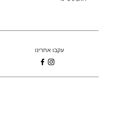
עקבו אחרינו
דברו איתנו
052-5231123
(WhatsApp)
Yarden@quelchose.com